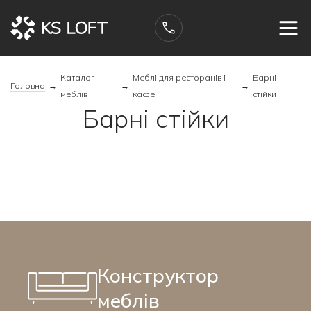
Каталог
Меблі для ресторанів і
Барні
Головна
→
→
→
меблів
кафе
стійки
Барні стійки
Конструктор
меблів