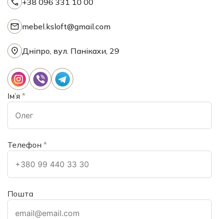
+38 096 331 10 00
mebel.ksloft@gmail.com
Дніпро, вул. Панікахи, 29
Ім’я
*
Телефон
*
Пошта