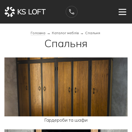
Головна
→
Каталог меблів
→
Спальня
Спальня
Гардероби та шафи