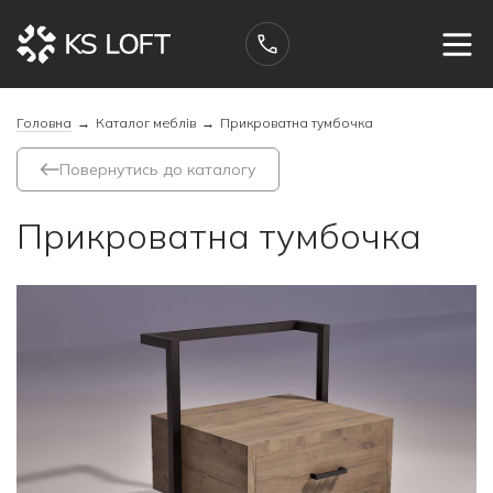
Головна
→
Каталог меблів
→
Прикроватна тумбочка
Повернутись до каталогу
Прикроватна тумбочка