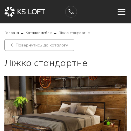
Головна
→
Каталог меблів
→
Ліжко стандартне
Повернутись до каталогу
Ліжко стандартне