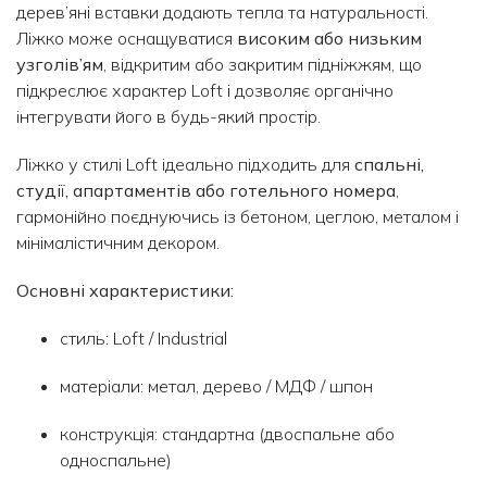
дерев’яні вставки додають тепла та натуральності.
Ліжко може оснащуватися
високим або низьким
узголів’ям
, відкритим або закритим підніжжям, що
підкреслює характер Loft і дозволяє органічно
інтегрувати його в будь-який простір.
Ліжко у стилі Loft ідеально підходить для
спальні,
студії, апартаментів або готельного номера
,
гармонійно поєднуючись із бетоном, цеглою, металом і
мінімалістичним декором.
Основні характеристики:
стиль: Loft / Industrial
матеріали: метал, дерево / МДФ / шпон
конструкція: стандартна (двоспальне або
односпальне)