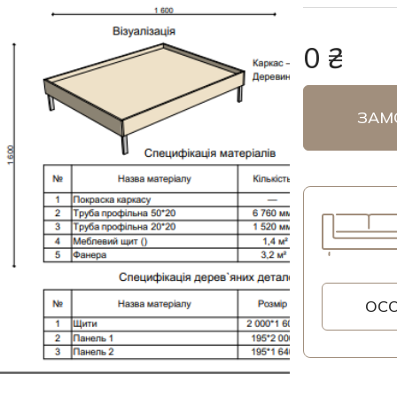
0 ₴
ЗАМ
ОС