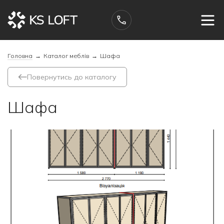
Головна
→
Каталог меблів
→
Шафа
Повернутись до каталогу
Шафа