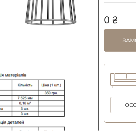
0 ₴
ЗАМ
ОС