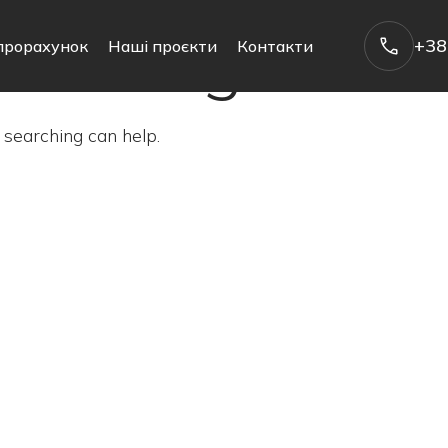
Nothing Foun
+38
прорахунок
Наші проєкти
Контакти
 searching can help.